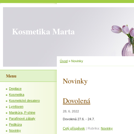
Kosmetika Marta
Úvod
»
Novinky
Menu
Novinky
Depilace
Kosmetika
Dovolená
Kosmetické desatero
Lymfoven
28. 6. 2022
Manikúra, P-shine
Parafínové zábaly
Dovolená 27.6. - 24.7.
Pedikúra
Celý příspěvek
|
Rubrika:
Novinky
Novinky