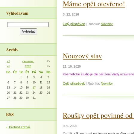
Máme opět otevřeno!
Vyhledávání
3. 12. 2020
Celý příspěvek
|
Rubrika:
Novinky
Archiv
Nouzový stav
<<
červenec
>>
21. 10. 2020
<<
2026
>>
Po
Út
St
Čt
Pá
So
Ne
Kosmetické studio je dle nařízení vlády uzavřeno o
1
2
3
4
5
6
7
8
9
10
11
12
Celý příspěvek
|
Rubrika:
Novinky
13
14
15
16
17
18
19
20
21
22
23
24
25
26
27
28
29
30
31
Roušky opět povinné od 
RSS
9. 9. 2020
Přehled zdrojů
Od 10. září se vrací povinnost nosit roušky ve v