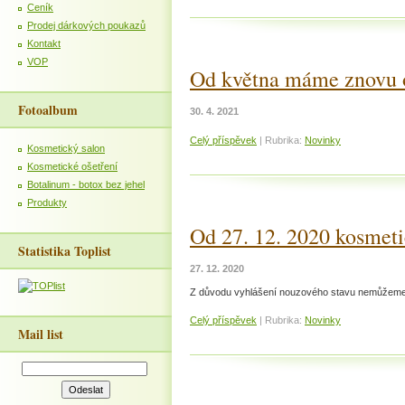
Ceník
Prodej dárkových poukazů
Kontakt
VOP
Od května máme znovu 
Fotoalbum
30. 4. 2021
Celý příspěvek
|
Rubrika:
Novinky
Kosmetický salon
Kosmetické ošetření
Botalinum - botox bez jehel
Produkty
Od 27. 12. 2020 kosmeti
Statistika Toplist
27. 12. 2020
Z důvodu vyhlášení nouzového stavu nemůžeme 
Celý příspěvek
|
Rubrika:
Novinky
Mail list