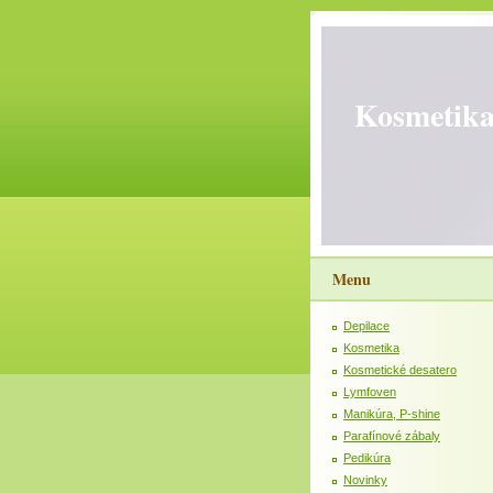
Kosmetika
Menu
Depilace
Kosmetika
Kosmetické desatero
Lymfoven
Manikúra, P-shine
Parafínové zábaly
Pedikúra
Novinky