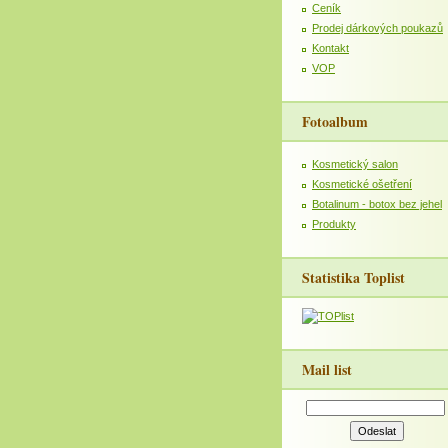
Ceník
Prodej dárkových poukazů
Kontakt
VOP
Fotoalbum
Kosmetický salon
Kosmetické ošetření
Botalinum - botox bez jehel
Produkty
Statistika Toplist
Mail list