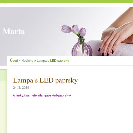
 Marta
Úvod
»
Novinky
»
Lampa s LED paprsky
Lampa s LED paprsky
24. 3. 2019
/clanky/kosmetika/lampa-s-led-paprsky/