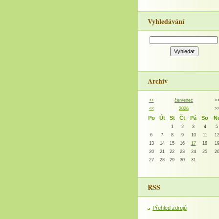
Vyhledávání
Archiv
<<
červenec
>
<<
2026
>
Po
Út
St
Čt
Pá
So
N
1
2
3
4
5
6
7
8
9
10
11
1
13
14
15
16
17
18
1
20
21
22
23
24
25
2
27
28
29
30
31
RSS
Přehled zdrojů