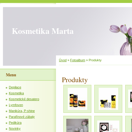
Kosmetika Marta
Úvod
»
Fotoalbum
»
Produkty
Menu
Produkty
Depilace
Kosmetika
Kosmetické desatero
Lymfoven
Manikúra, P-shine
Parafínové zábaly
Pedikúra
Novinky