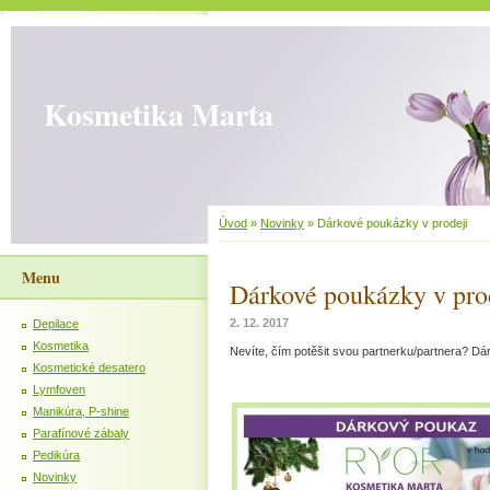
Kosmetika Marta
Úvod
»
Novinky
»
Dárkové poukázky v prodeji
Menu
Dárkové poukázky v pro
2. 12. 2017
Depilace
Kosmetika
Nevíte, čím potěšit svou partnerku/partnera? Dá
Kosmetické desatero
Lymfoven
Manikúra, P-shine
Parafínové zábaly
Pedikúra
Novinky