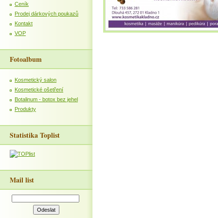
Ceník
Prodej dárkových poukazů
Kontakt
VOP
Fotoalbum
Kosmetický salon
Kosmetické ošetření
Botalinum - botox bez jehel
Produkty
Statistika Toplist
Mail list