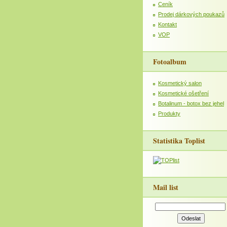
Ceník
Prodej dárkových poukazů
Kontakt
VOP
Fotoalbum
Kosmetický salon
Kosmetické ošetření
Botalinum - botox bez jehel
Produkty
Statistika Toplist
Mail list