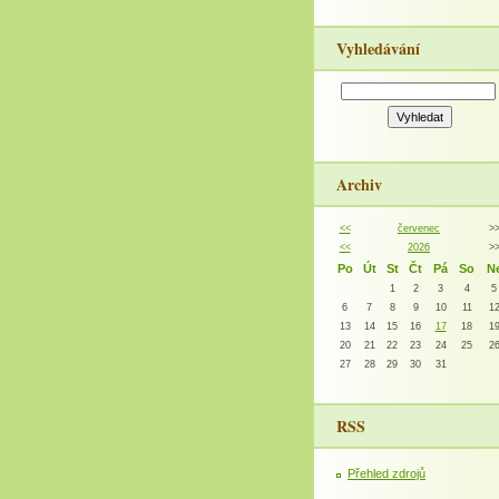
Vyhledávání
Archiv
<<
červenec
>
<<
2026
>
Po
Út
St
Čt
Pá
So
N
1
2
3
4
5
6
7
8
9
10
11
1
13
14
15
16
17
18
1
20
21
22
23
24
25
2
27
28
29
30
31
RSS
Přehled zdrojů