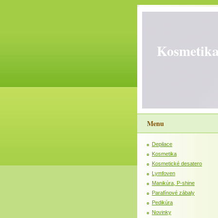
Kosmetika
Menu
Depilace
Kosmetika
Kosmetické desatero
Lymfoven
Manikúra, P-shine
Parafínové zábaly
Pedikúra
Novinky