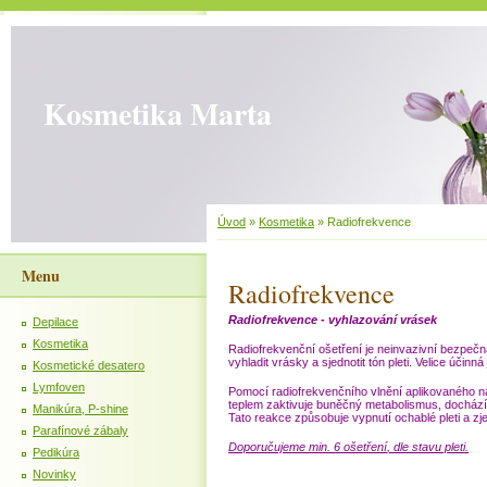
Kosmetika Marta
Úvod
»
Kosmetika
»
Radiofrekvence
Menu
Radiofrekvence
Radiofrekvence - vyhlazování vrásek
Depilace
Kosmetika
Radiofrekvenční ošetření je neinvazivní bezpečná
vyhladit vrásky a sjednotit tón pleti. Velice účinn
Kosmetické desatero
Lymfoven
Pomocí radiofrekvenčního vlnění aplikovaného na
teplem zaktivuje buněčný metabolismus, dochází
Manikúra, P-shine
Tato reakce způsobuje vypnutí ochablé pleti a z
Parafínové zábaly
Doporučujeme min. 6 ošetření
,
dle stavu pleti.
Pedikúra
Novinky