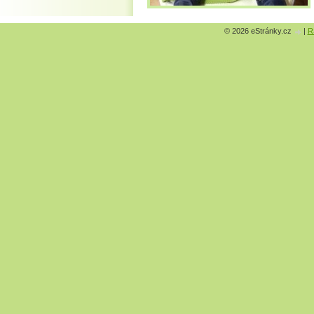
© 2026 eStránky.cz
|
R