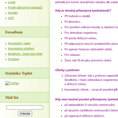
Ceník
jednotlivých komor drenážního návleku dle zad
Prodej dárkových poukazů
Kdy je vhodná přístrojová lymfodrenáž?
Kontakt
Při hubnutí a celulitě,
VOP
Po liposukci,
Pro posílení celkové imunity a zlepšení ho
Fotoalbum
Pro detoxikaci organismu,
Při pocitu těžkých nohou,
Kosmetický salon
Při objevených otocích lymfatického půvo
Kosmetické ošetření
Po operaci hned po odstranění stehů,
Botalinum - botox bez jehel
Pro relaxaci,
Produkty
Ženy nad 35 let jako prevence otoků.
Účinky Lymfoven
Statistika Toplist
Zdravotní účinek, kdy Lymfoven napom
škodliviny z tkání (detoxikace organismu),
a těžkých nohou.
Kosmetický účinek - výrazně pomáhá
při
Mail list
Kdy není možné provést přístrojovou lymfo
při bakteriálním či virovém onemocnění,
při akutním zánětlivém onemocnění žilním
při nejasných břišních obtížích,