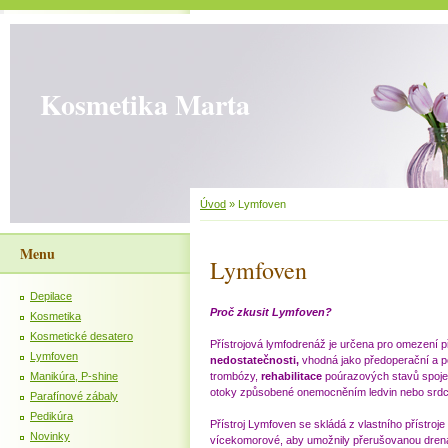
Kosmetika Marta
Úvod
»
Lymfoven
Menu
Lymfoven
Depilace
Proč zkusit Lymfoven?
Kosmetika
Kosmetické desatero
Přístrojová lymfodrenáž je určena pro omezení 
Lymfoven
nedostatečnosti,
vhodná jako předoperační a p
Manikúra, P-shine
trombózy,
rehabilitace
poúrazových stavů spojen
otoky způsobené onemocněním ledvin nebo srd
Parafínové zábaly
Pedikúra
Přístroj Lymfoven se skládá z vlastního přístroj
Novinky
vícekomorové, aby umožnily přerušovanou drenáž