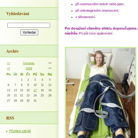
při onemocnění ledvin nebo jater,
při onkologickém onemocení,
Vyhledávání
v těhotenství.
Pro dosažení cíleného efektu doporučujeme a
návštěv.
Po půl roce opakování.
Archiv
<<
červenec
>>
<<
2026
>>
Po
Út
St
Čt
Pá
So
Ne
1
2
3
4
5
6
7
8
9
10
11
12
13
14
15
16
17
18
19
20
21
22
23
24
25
26
27
28
29
30
31
RSS
Přehled zdrojů