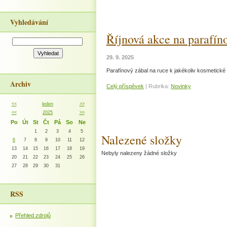
Vyhledávání
Říjnová akce na parafín
29. 9. 2025
Parafínový zábal na ruce k jakékoliv kosmetick
Archiv
Celý příspěvek
|
Rubrika:
Novinky
<<
leden
>>
<<
2025
>>
Po
Út
St
Čt
Pá
So
Ne
1
2
3
4
5
Nalezené složky
6
7
8
9
10
11
12
13
14
15
16
17
18
19
Nebyly nalezeny žádné složky
20
21
22
23
24
25
26
27
28
29
30
31
RSS
Přehled zdrojů