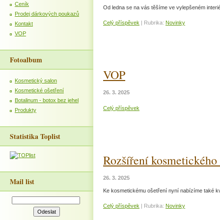
Ceník
Od ledna se na vás těšíme ve vylepšeném interié
Prodej dárkových poukazů
Celý příspěvek
|
Rubrika:
Novinky
Kontakt
VOP
Fotoalbum
VOP
Kosmetický salon
Kosmetické ošetření
26. 3. 2025
Botalinum - botox bez jehel
Celý příspěvek
Produkty
Statistika Toplist
Rozšíření kosmetického
26. 3. 2025
Mail list
Ke kosmetickému ošetření nyní nabízíme také k
Celý příspěvek
|
Rubrika:
Novinky