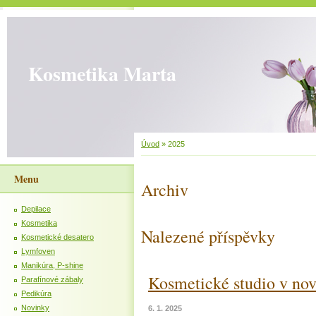
Kosmetika Marta
Úvod
»
2025
Menu
Archiv
Depilace
Kosmetika
Nalezené příspěvky
Kosmetické desatero
Lymfoven
Manikúra, P-shine
Kosmetické studio v no
Parafínové zábaly
Pedikúra
Novinky
6. 1. 2025