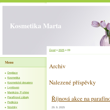
Kosmetika Marta
Úvod
»
2025
»
09
Menu
Archiv
Depilace
Kosmetika
Nalezené příspěvky
Kosmetické desatero
Lymfoven
Manikúra, P-shine
Říjnová akce na parafín
Parafínové zábaly
Pedikúra
Novinky
29. 9. 2025