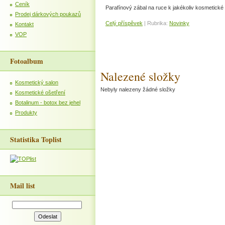
Ceník
Parafínový zábal na ruce k jakékoliv kosmetick
Prodej dárkových poukazů
Celý příspěvek
|
Rubrika:
Novinky
Kontakt
VOP
Fotoalbum
Nalezené složky
Kosmetický salon
Nebyly nalezeny žádné složky
Kosmetické ošetření
Botalinum - botox bez jehel
Produkty
Statistika Toplist
Mail list