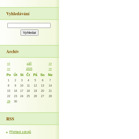
Vyhledávání
Archiv
<<
září
>>
<<
2025
>>
Po
Út
St
Čt
Pá
So
Ne
1
2
3
4
5
6
7
8
9
10
11
12
13
14
15
16
17
18
19
20
21
22
23
24
25
26
27
28
29
30
RSS
Přehled zdrojů