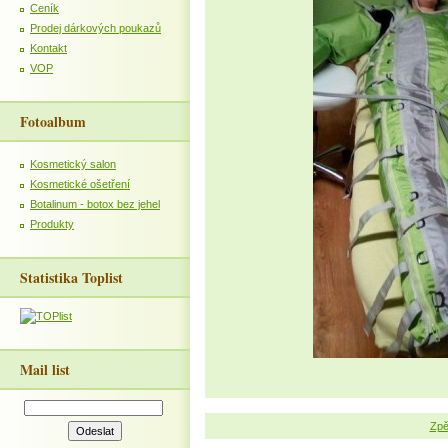
Ceník
Prodej dárkových poukazů
Kontakt
VOP
Fotoalbum
Kosmetický salon
Kosmetické ošetření
Botalinum - botox bez jehel
Produkty
Statistika Toplist
Mail list
Zpě