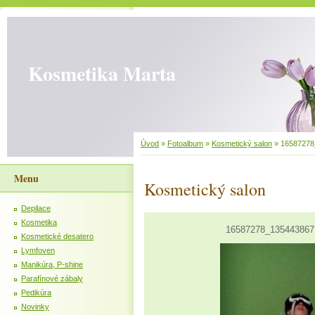
Kosmetika Marta
Úvod
»
Fotoalbum
»
Kosmetický salon
»
16587278
Menu
Kosmetický salon
Depilace
Kosmetika
16587278_135443867
Kosmetické desatero
Lymfoven
Manikúra, P-shine
Parafínové zábaly
Pedikúra
Novinky