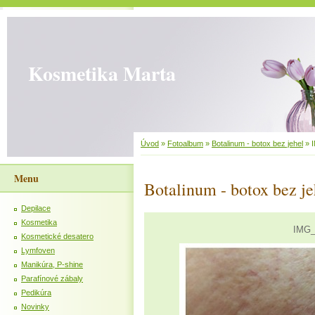
Kosmetika Marta
Úvod
»
Fotoalbum
»
Botalinum - botox bez jehel
»
Menu
Botalinum - botox bez je
Depilace
Kosmetika
IMG_
Kosmetické desatero
Lymfoven
Manikúra, P-shine
Parafínové zábaly
Pedikúra
Novinky