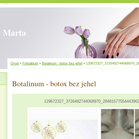
 Marta
Úvod
»
Fotoalbum
»
Botalinum - botox bez jehel
»
129672327_3726492744068970_28
Botalinum - botox bez jehel
129672327_3726492744068970_28481577554443902