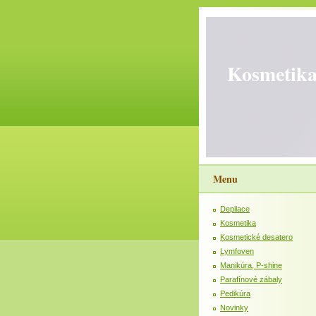
Kosmetika
Menu
Depilace
Kosmetika
Kosmetické desatero
Lymfoven
Manikúra, P-shine
Parafínové zábaly
Pedikúra
Novinky