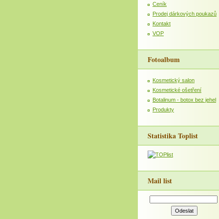
Ceník
Prodej dárkových poukazů
Kontakt
VOP
Fotoalbum
Kosmetický salon
Kosmetické ošetření
Botalinum - botox bez jehel
Produkty
Statistika Toplist
Mail list