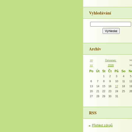
Vyhledávání
Archiv
<<
červenec
>
<<
2026
>
Po
Út
St
Čt
Pá
So
N
1
2
3
4
5
6
7
8
9
10
11
1
13
14
15
16
17
18
1
20
21
22
23
24
25
2
27
28
29
30
31
RSS
Přehled zdrojů