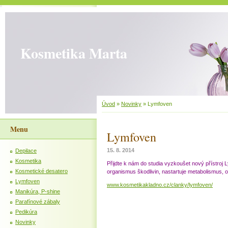
Kosmetika Marta
Úvod
»
Novinky
»
Lymfoven
Menu
Lymfoven
15. 8. 2014
Depilace
Kosmetika
Přijdte k nám do studia vyzkoušet nový přístroj 
Kosmetické desatero
organismus škodlivin, nastartuje metabolismus, 
Lymfoven
www.kosmetikakladno.cz/clanky/lymfoven/
Manikúra, P-shine
Parafínové zábaly
Pedikúra
Novinky