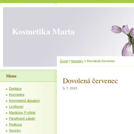
Kosmetika Marta
Úvod
»
Novinky
»
Dovolená červenec
Menu
Dovolená červenec
5. 7. 2023
Depilace
Kosmetika
Kosmetické desatero
Lymfoven
Manikúra, P-shine
Parafínové zábaly
Pedikúra
Novinky