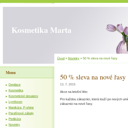
Kosmetika Marta
Úvod
»
Novinky
»
50 % sleva na nové řasy
Menu
50 % sleva na nové řasy
13. 7. 2015
Depilace
Kosmetika
Akce na letošní léto:
Kosmetické desatero
Pro každou zákaznici, která touží po nových uměl
Lymfoven
zákaznici na nové řasy.
Manikúra, P-shine
Parafínové zábaly
Pedikúra
Novinky