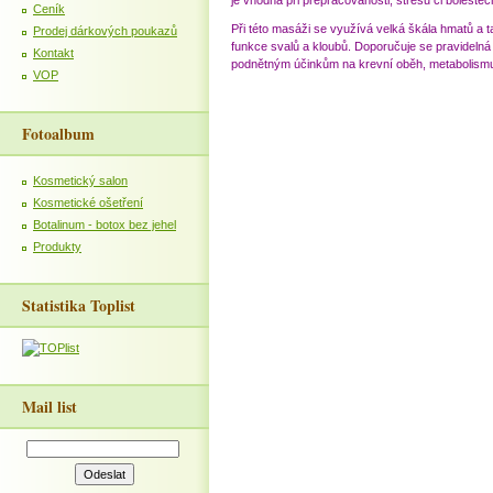
je vhodná při přepracovanosti, stresu či bolestec
Ceník
Při této masáži se využívá velká škála hmatů a t
Prodej dárkových poukazů
funkce svalů a kloubů. Doporučuje se pravidelná 
Kontakt
podnětným účinkům na krevní oběh, metabolismus
VOP
Fotoalbum
Kosmetický salon
Kosmetické ošetření
Botalinum - botox bez jehel
Produkty
Statistika Toplist
Mail list