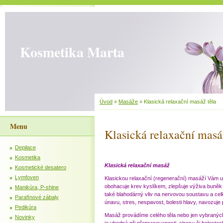
Kosmetika Marta
Úvod
»
Masáže
»
Klasická relaxační masáž těla
Menu
Klasická relaxační masá
Depilace
Kosmetika
Klasická relaxační masáž
Kosmetické desatero
Lymfoven
Klasickou relaxační (regenerační) masáží Vám 
obohacuje krev kyslíkem, zlepšuje výživa buněk 
Manikúra, P-shine
také blahodárný vliv na nervovou soustavu a cel
Parafínové zábaly
únavu, stres, nespavost, bolesti hlavy, navozuje 
Pedikúra
Masáž provádíme celého těla nebo jen vybraných č
Novinky